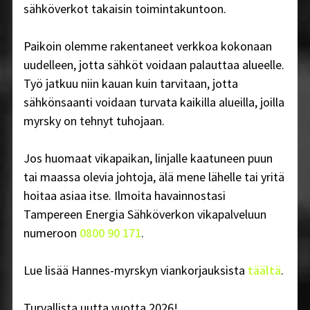
sähköverkot takaisin toimintakuntoon.
Paikoin olemme rakentaneet verkkoa kokonaan
uudelleen, jotta sähköt voidaan palauttaa alueelle.
Työ jatkuu niin kauan kuin tarvitaan, jotta
sähkönsaanti voidaan turvata kaikilla alueilla, joilla
myrsky on tehnyt tuhojaan.
Jos huomaat vikapaikan, linjalle kaatuneen puun
tai maassa olevia johtoja, älä mene lähelle tai yritä
hoitaa asiaa itse. Ilmoita havainnostasi
Tampereen Energia Sähköverkon vikapalveluun
numeroon
0800 90 171
.
Lue lisää Hannes-myrskyn viankorjauksista
täältä
.
Turvallista uutta vuotta 2026!