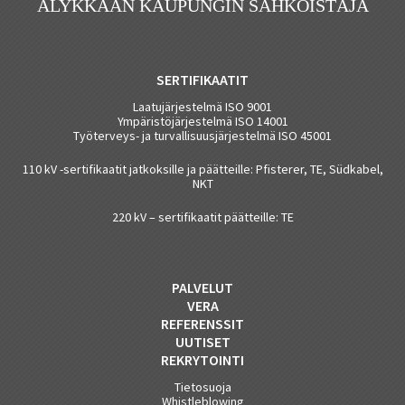
ÄLYKKÄÄN KAUPUNGIN SÄHKÖISTÄJÄ
SERTIFIKAATIT
Laatujärjestelmä ISO 9001
Ympäristöjärjestelmä ISO 14001
Työterveys- ja turvallisuusjärjestelmä ISO 45001
110 kV -sertifikaatit jatkoksille ja päätteille: Pfisterer, TE, Südkabel,
NKT
220 kV – sertifikaatit päätteille: TE
PALVELUT
VERA
REFERENSSIT
UUTISET
REKRYTOINTI
Tietosuoja
Whistleblowing