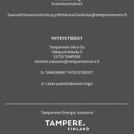
Evästeasetukset
Saavutettavuusseloste pyydettävissä laskutus@tampereenvera.fi
YHTEYSTIEDOT
Tampereen Vera Oy
Väkipyöränkatu 5
33720 TAMPERE
etunimi.sukunimi@tampereenvera.fi
▷
TARKEMMAT YHTEYSTIEDOT
▷
Lataa painokelpoinen logo
Tampereen Energia -konserni